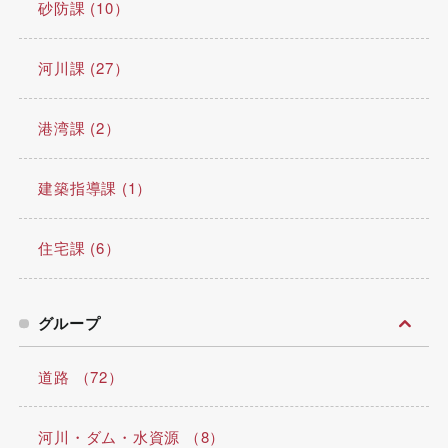
砂防課 (10）
河川課 (27）
港湾課 (2）
建築指導課 (1）
住宅課 (6）
グループ
道路 （72）
河川・ダム・水資源 （8）