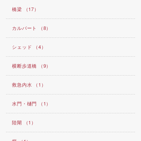
橋梁 （17）
カルバート （8）
シェッド （4）
横断歩道橋 （9）
救急内水 （1）
水門・樋門 （1）
陸閘 （1）