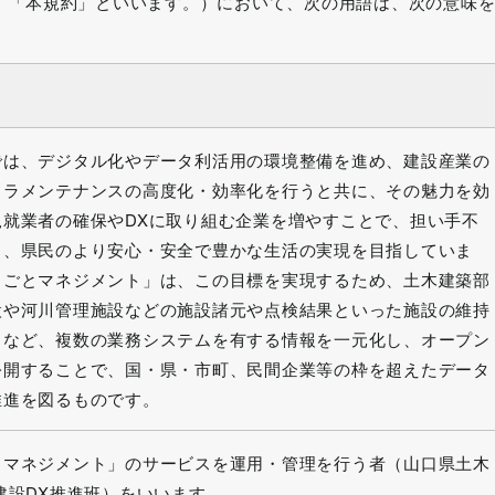
、「本規約」といいます。）において、次の用語は、次の意味
では、デジタル化やデータ利活用の環境整備を進め、建設産業の
フラメンテナンスの高度化・効率化を行うと共に、その魅力を効
規就業者の確保やDXに取り組む企業を増やすことで、担い手不
し、県民のより安心・安全で豊かな生活の実現を目指していま
るごとマネジメント」は、この目標を実現するため、土木建築部
設や河川管理施設などの施設諸元や点検結果といった施設の維持
タなど、複数の業務システムを有する情報を一元化し、オープン
公開することで、国・県・市町、民間企業等の枠を超えたデータ
推進を図るものです。
とマネジメント」のサービスを運用・管理を行う者（山口県土木
建設DX推進班）をいいます。