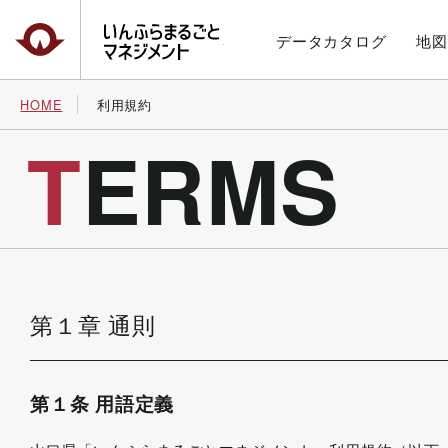
いんふらまるごとマネジメント
データカタログ
地図
HOME
利用規約
TERMS
第１章 通則
第１条 用語定義