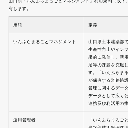
山口県「いんふらまるごとマネジメント」利用規約（以下
有します。
用語
定義
いんふらまるごとマネジメント
山口県土木建築部
生産性向上やイン
果的に発信し、新
足等の課題を克服
す。「いんふらま
が保有する道路施
管理に関するデー
データとして広く
連携及び利活用の
運用管理者
「いんふらまるご
建築部技術管理課 