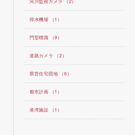
河川監視カメラ （2）
排水機場 （1）
門型標識 （9）
道路カメラ （2）
県営住宅団地 （6）
都市計画 （1）
港湾施設 （1）