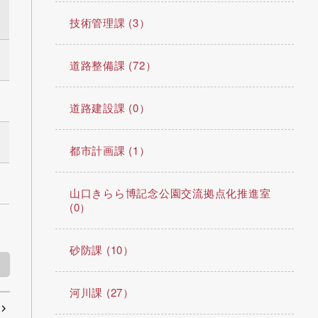
技術管理課 (3）
道路整備課 (72）
道路建設課 (0）
都市計画課 (1）
山口きらら博記念公園交流拠点化推進室
(0）
砂防課 (10）
河川課 (27）