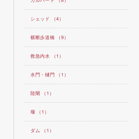
シェッド （4）
横断歩道橋 （9）
救急内水 （1）
水門・樋門 （1）
陸閘 （1）
堰 （1）
ダム （1）