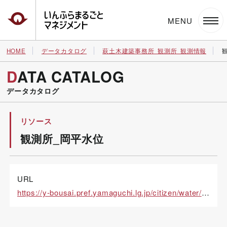
いんふらまるごとマネジメント
HOME
データカタログ
萩土木建築事務所_観測所_観測情報
DATA CATALOG
データカタログ
リソース
観測所_岡平水位
URL
https://y-bousai.pref.yamaguchi.lg.jp/citizen/water/kwl_graph.aspx?stncd=101